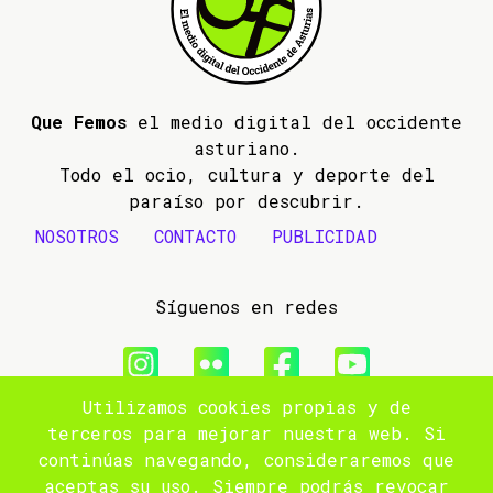
Que Femos
el medio digital del occidente
asturiano.
Todo el ocio, cultura y deporte del
paraíso por descubrir.
NOSOTROS
CONTACTO
PUBLICIDAD
Síguenos en redes
Utilizamos cookies propias y de
© 2009- 2026 Que Femos
terceros para mejorar nuestra web. Si
continúas navegando, consideraremos que
Aviso legal
aceptas su uso. Siempre podrás revocar