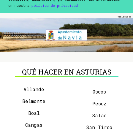
en nuestra
política de privacidad
.
QUÉ HACER EN ASTURIAS
Allande
Oscos
Belmonte
Pesoz
Boal
Salas
Cangas
San Tirso