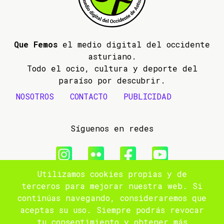
Que Femos
el medio digital del occidente
asturiano.
Todo el ocio, cultura y deporte del
paraíso por descubrir.
NOSOTROS
CONTACTO
PUBLICIDAD
Síguenos en redes
Utilizamos cookies propias y de
© 2009- 2026 Que Femos
terceros para mejorar nuestra web. Si
continúas navegando, consideraremos que
Aviso legal
aceptas su uso. Siempre podrás revocar
tu consentimiento y obtener más