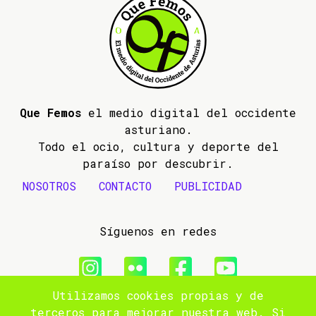
Que Femos
el medio digital del occidente
asturiano.
Todo el ocio, cultura y deporte del
paraíso por descubrir.
NOSOTROS
CONTACTO
PUBLICIDAD
Síguenos en redes
Utilizamos cookies propias y de
© 2009- 2026 Que Femos
terceros para mejorar nuestra web. Si