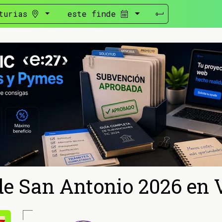
turias
este finde
de San Antonio 2026 en V