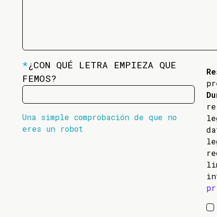
*
¿CON QUÉ LETRA EMPIEZA QUE
Re
FEMOS?
pr
Du
re
Una simple comprobación de que no
l
eres un robot
da
l
re
li
in
pr