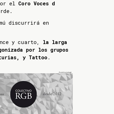
or el
Coro Voces d
rde.
mú discurrirá en
once y cuarto,
la larga
gonizada por los grupos
turias, y Tattoo
.