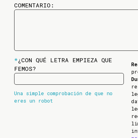
COMENTARIO:
*
¿CON QUÉ LETRA EMPIEZA QUE
Re
FEMOS?
pr
Du
re
Una simple comprobación de que no
l
eres un robot
da
l
re
li
in