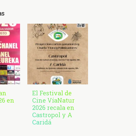
as
San
El Festival de
26 en
Cine VíaNatur
2026 recala en
Castropol y A
Caridá