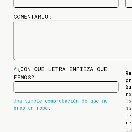
COMENTARIO:
*
¿CON QUÉ LETRA EMPIEZA QUE
Re
FEMOS?
pr
Du
re
Una simple comprobación de que no
l
eres un robot
da
l
re
li