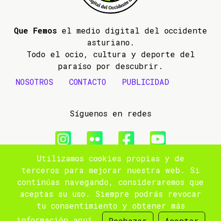
Que Femos
el medio digital del occidente
asturiano.
Todo el ocio, cultura y deporte del
paraíso por descubrir.
NOSOTROS
CONTACTO
PUBLICIDAD
Síguenos en redes
Utilizamos cookies propias y de
© 2009- 2026 Que Femos
terceros para mejorar nuestra web. Si
continúas navegando, consideraremos que
Aviso legal
aceptas su uso. Siempre podrás revocar
tu consentimiento y obtener más
Política de privacidad
información
aquí
.
Rechazar
Aceptar