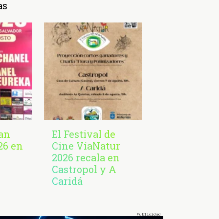
as
San
El Festival de
26 en
Cine VíaNatur
2026 recala en
Castropol y A
Caridá