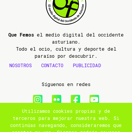
Que Femos
el medio digital del occidente
asturiano.
Todo el ocio, cultura y deporte del
paraíso por descubrir.
NOSOTROS
CONTACTO
PUBLICIDAD
Síguenos en redes
Utilizamos cookies propias y de
© 2009- 2026 Que Femos
terceros para mejorar nuestra web. Si
continúas navegando, consideraremos que
Aviso legal