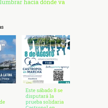
islumbrar hacia dónde va
as
Este sábado 8 se
disputará la
de
prueba solidaria
Castropol en