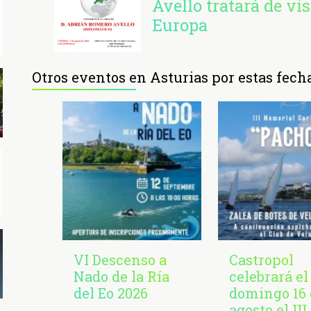
Avello tratará de v
Europa
Otros eventos en Asturias por estas fech
VI Descenso a
Castropol
Nado de la Ría
celebrará el
del Eo 2026
domingo 16 
agosto el III