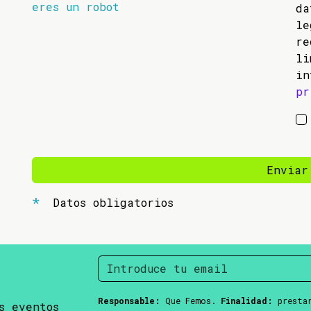
eres un robot
da
l
re
li
in
pr
Enviar
Datos obligatorios
Responsable:
Que Femos.
Finalidad:
prestar
s eventos