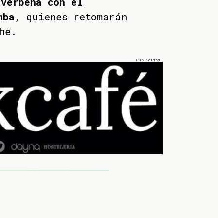
e
verbena con el
mba
, quienes retomarán
he.