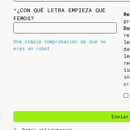
*
¿CON QUÉ LETRA EMPIEZA QUE
Re
FEMOS?
pr
Du
re
Una simple comprobación de que no
l
eres un robot
da
l
re
li
in
pr
Enviar