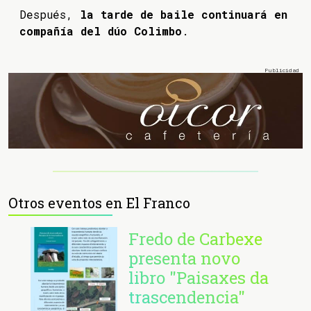
Después,
la tarde de baile continuará en
compañía del dúo Colimbo
.
Otros eventos en El Franco
Fredo de Carbexe
presenta novo
libro "Paisaxes da
trascendencia"