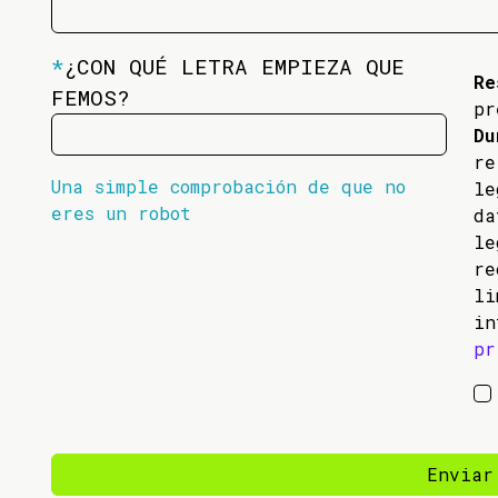
*
¿CON QUÉ LETRA EMPIEZA QUE
Re
FEMOS?
pr
Du
re
Una simple comprobación de que no
l
eres un robot
da
l
re
li
in
pr
Enviar