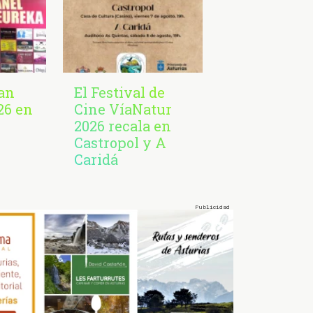
San
El Festival de
26 en
Cine VíaNatur
2026 recala en
Castropol y A
Caridá