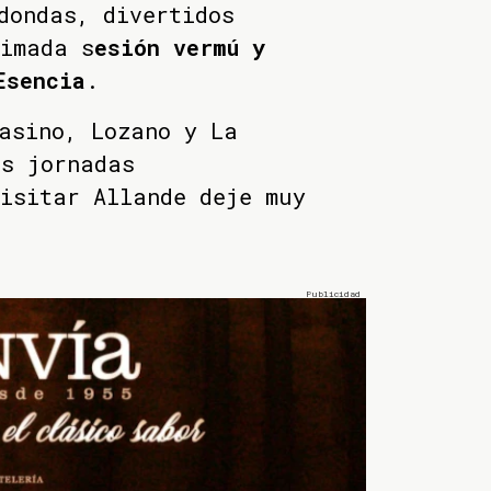
dondas, divertidos
nimada s
esión vermú y
Esencia
.
asino, Lozano y La
as jornadas
isitar Allande deje muy