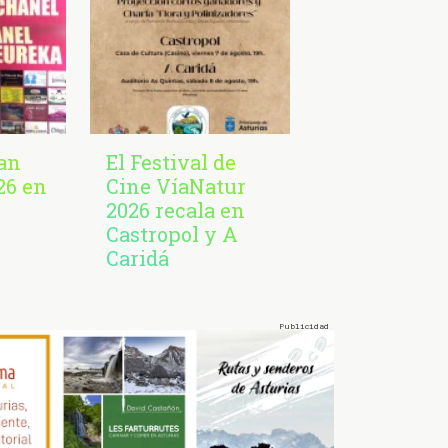
San
El Festival de
26 en
Cine VíaNatur
2026 recala en
Castropol y A
Caridá