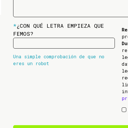
*
¿CON QUÉ LETRA EMPIEZA QUE
Re
FEMOS?
pr
Du
re
Una simple comprobación de que no
l
eres un robot
da
l
re
li
in
pr