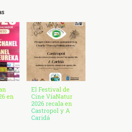
as
San
El Festival de
26 en
Cine VíaNatur
2026 recala en
Castropol y A
Caridá