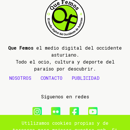
Que Femos
el medio digital del occidente
asturiano.
Todo el ocio, cultura y deporte del
paraíso por descubrir.
NOSOTROS
CONTACTO
PUBLICIDAD
Síguenos en redes
Utilizamos cookies propias y de
© 2009- 2026 Que Femos
terceros para mejorar nuestra web. Si