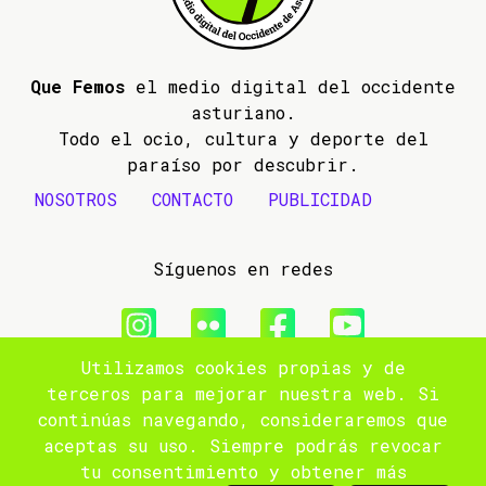
Que Femos
el medio digital del occidente
asturiano.
Todo el ocio, cultura y deporte del
paraíso por descubrir.
NOSOTROS
CONTACTO
PUBLICIDAD
Síguenos en redes
Utilizamos cookies propias y de
© 2009- 2026 Que Femos
terceros para mejorar nuestra web. Si
continúas navegando, consideraremos que
Aviso legal
aceptas su uso. Siempre podrás revocar
tu consentimiento y obtener más
Política de privacidad