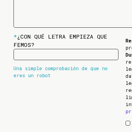
*
¿CON QUÉ LETRA EMPIEZA QUE
Re
FEMOS?
pr
Du
re
Una simple comprobación de que no
l
eres un robot
da
l
re
li
in
pr