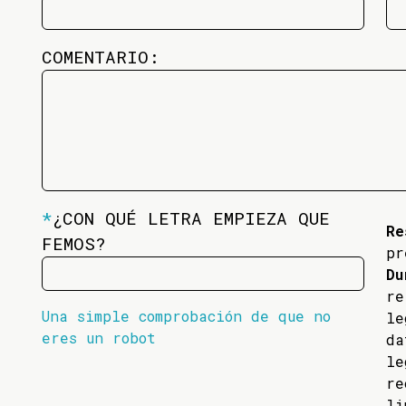
COMENTARIO:
*
¿CON QUÉ LETRA EMPIEZA QUE
Re
FEMOS?
pr
Du
re
Una simple comprobación de que no
l
eres un robot
da
l
re
li