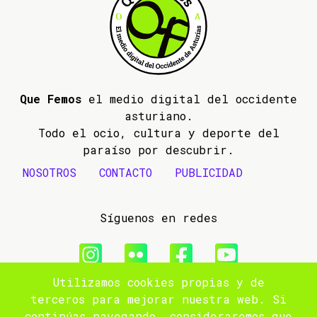
Que Femos
el medio digital del occidente
asturiano.
Todo el ocio, cultura y deporte del
paraíso por descubrir.
NOSOTROS
CONTACTO
PUBLICIDAD
Síguenos en redes
Utilizamos cookies propias y de
© 2009- 2026 Que Femos
terceros para mejorar nuestra web. Si
continúas navegando, consideraremos que