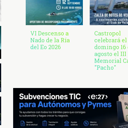
VI Descenso a
Castropol
Nado de la Ría
celebrará el
del Eo 2026
domingo 16 
agosto el III
Memorial C
"Pacho"