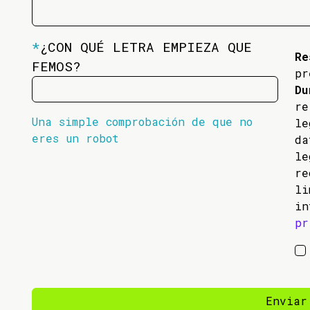
*
¿CON QUÉ LETRA EMPIEZA QUE
Re
FEMOS?
pr
Du
re
Una simple comprobación de que no
l
eres un robot
da
l
re
li
in
pr
Enviar