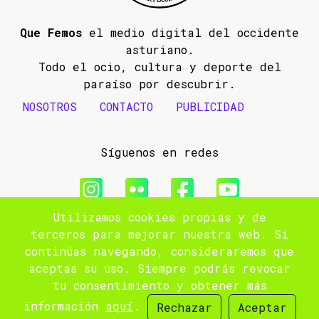
Que Femos
el medio digital del occidente
asturiano.
Todo el ocio, cultura y deporte del
paraíso por descubrir.
NOSOTROS
CONTACTO
PUBLICIDAD
Síguenos en redes
Utilizamos cookies propias y de
© 2009- 2026 Que Femos
terceros para mejorar nuestra web. Si
continúas navegando, consideraremos que
Aviso legal
aceptas su uso. Siempre podrás revocar
tu consentimiento y obtener más
Política de privacidad
información
aquí
.
Rechazar
Aceptar
Site by
popnoart