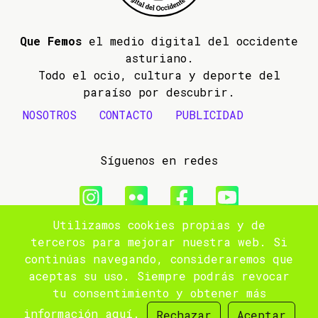
Que Femos
el medio digital del occidente
asturiano.
Todo el ocio, cultura y deporte del
paraíso por descubrir.
NOSOTROS
CONTACTO
PUBLICIDAD
Síguenos en redes
Utilizamos cookies propias y de
© 2009- 2026 Que Femos
terceros para mejorar nuestra web. Si
continúas navegando, consideraremos que
Aviso legal
aceptas su uso. Siempre podrás revocar
tu consentimiento y obtener más
Política de privacidad
información
aquí
.
Rechazar
Aceptar