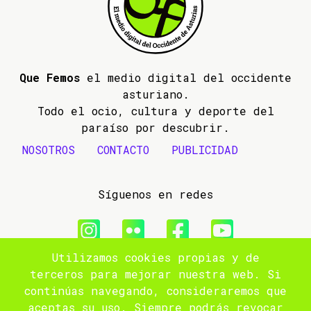
Que Femos
el medio digital del occidente
asturiano.
Todo el ocio, cultura y deporte del
paraíso por descubrir.
NOSOTROS
CONTACTO
PUBLICIDAD
Síguenos en redes
Utilizamos cookies propias y de
© 2009- 2026 Que Femos
terceros para mejorar nuestra web. Si
continúas navegando, consideraremos que
Aviso legal
aceptas su uso. Siempre podrás revocar