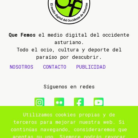
Que Femos
el medio digital del occidente
asturiano.
Todo el ocio, cultura y deporte del
paraíso por descubrir.
NOSOTROS
CONTACTO
PUBLICIDAD
Síguenos en redes
Utilizamos cookies propias y de
© 2009- 2026 Que Femos
terceros para mejorar nuestra web. Si
continúas navegando, consideraremos que
Aviso legal
aceptas su uso. Siempre podrás revocar