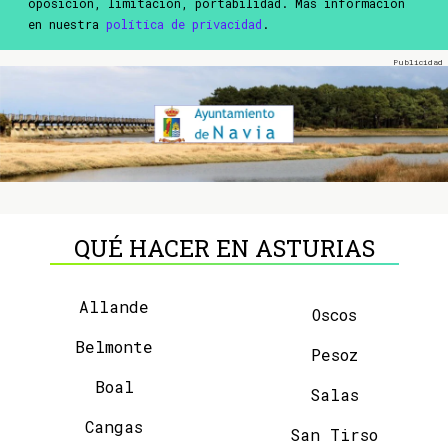
oposición, limitación, portabilidad. Más información
en nuestra
política de privacidad
.
QUÉ HACER EN ASTURIAS
Allande
Oscos
Belmonte
Pesoz
Boal
Salas
Cangas
San Tirso