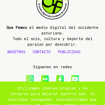
Que Femos
el medio digital del occidente
asturiano.
Todo el ocio, cultura y deporte del
paraíso por descubrir.
NOSOTROS
CONTACTO
PUBLICIDAD
Síguenos en redes
Utilizamos cookies propias y de
© 2009- 2026 Que Femos
terceros para mejorar nuestra web. Si
continúas navegando, consideraremos que
Aviso legal
aceptas su uso. Siempre podrás revocar