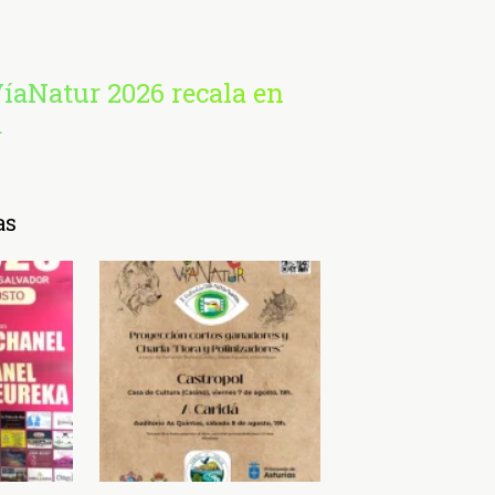
VíaNatur 2026 recala en
á
as