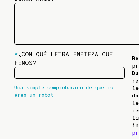
*
¿CON QUÉ LETRA EMPIEZA QUE
Re
FEMOS?
pr
Du
re
Una simple comprobación de que no
l
eres un robot
da
l
re
li
in
pr