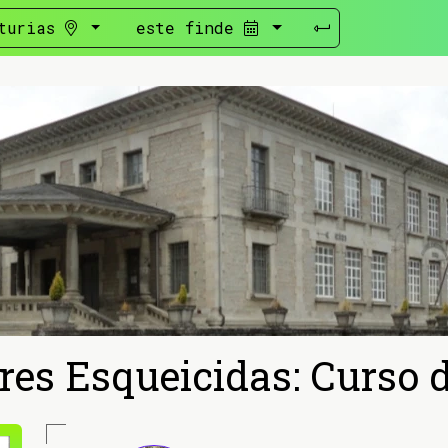
turias
este finde
es Esqueicidas: Curso d