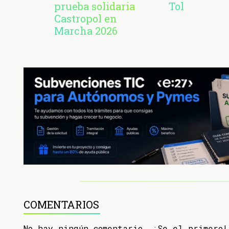
prueba solidaria
Tol
Castropol en
Marcha 2026
COMENTARIOS
No hay ningún comentario. ¡Se el primero!