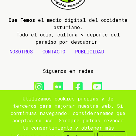
Que Femos
el medio digital del occidente
asturiano.
Todo el ocio, cultura y deporte del
paraíso por descubrir.
NOSOTROS
CONTACTO
PUBLICIDAD
Síguenos en redes
Utilizamos cookies propias y de
© 2009- 2026 Que Femos
terceros para mejorar nuestra web. Si
continúas navegando, consideraremos que
Aviso legal
aceptas su uso. Siempre podrás revocar
tu consentimiento y obtener más
Política de privacidad