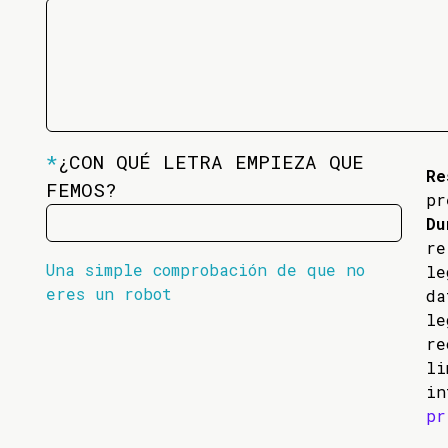
*
¿CON QUÉ LETRA EMPIEZA QUE
Re
FEMOS?
pr
Du
re
Una simple comprobación de que no
l
eres un robot
da
l
re
li
in
pr