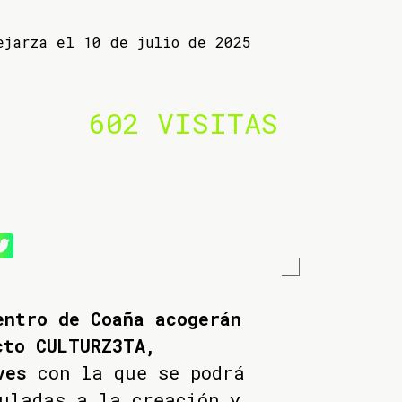
ejarza el 10 de julio de 2025
602 VISITAS
entro de Coaña acogerán
cto CULTURZ3TA,
ves
con la que se podrá
uladas a la creación y