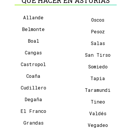
QUÉ HACER EN ASTURIAS
Allande
Oscos
Belmonte
Pesoz
Boal
Salas
Cangas
San Tirso
Castropol
Somiedo
Coaña
Tapia
Cudillero
Taramundi
Degaña
Tineo
El Franco
Valdés
Grandas
Vegadeo