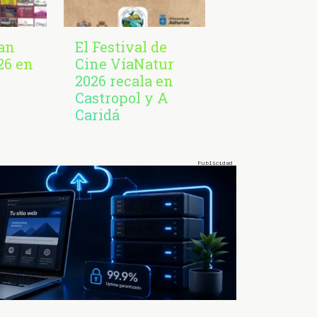
San
El Festival de
26 en
Cine VíaNatur
2026 recala en
Castropol y A
Caridá