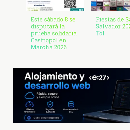
Este sábado 8 se
Fiestas de 
disputará la
Salvador 20
prueba solidaria
Tol
Castropol en
Marcha 2026