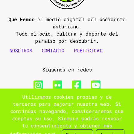
Que Femos
el medio digital del occidente
asturiano.
Todo el ocio, cultura y deporte del
paraíso por descubrir.
NOSOTROS
CONTACTO
PUBLICIDAD
Síguenos en redes
Utilizamos cookies propias y de
© 2009- 2026 Que Femos
terceros para mejorar nuestra web. Si
continúas navegando, consideraremos que
Aviso legal
aceptas su uso. Siempre podrás revocar
tu consentimiento y obtener más
Política de privacidad