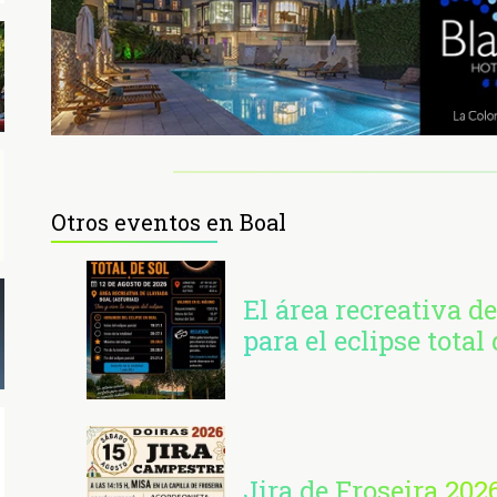
Otros eventos en Boal
El área recreativa de
para el eclipse total 
Jira de Froseira 202