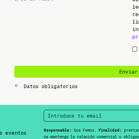
l
re
li
in
pr
Enviar
Datos obligatorios
Responsable:
Que Femos.
Finalidad:
prestar
s eventos
se mantenga la relación comercial u obliga