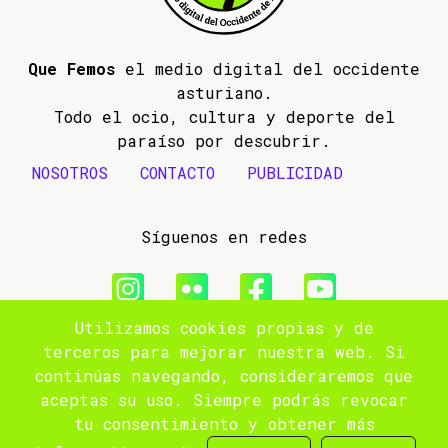
Que Femos
el medio digital del occidente
asturiano.
Todo el ocio, cultura y deporte del
paraíso por descubrir.
NOSOTROS
CONTACTO
PUBLICIDAD
Síguenos en redes
Utilizamos cookies propias y de
© 2009- 2026 Que Femos
terceros para mejorar nuestra web. Si
continúas navegando, consideraremos que
Aviso legal
aceptas su uso. Siempre podrás revocar
tu consentimiento y obtener más
Política de privacidad