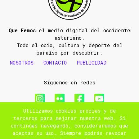
Que Femos
el medio digital del occidente
asturiano.
Todo el ocio, cultura y deporte del
paraíso por descubrir.
NOSOTROS
CONTACTO
PUBLICIDAD
Síguenos en redes
Utilizamos cookies propias y de
© 2009- 2026 Que Femos
terceros para mejorar nuestra web. Si
continúas navegando, consideraremos que
Aviso legal
aceptas su uso. Siempre podrás revocar