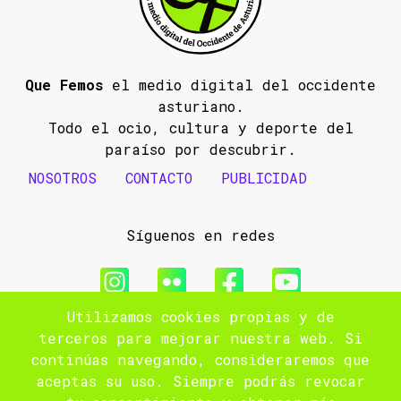
Que Femos
el medio digital del occidente
asturiano.
Todo el ocio, cultura y deporte del
paraíso por descubrir.
NOSOTROS
CONTACTO
PUBLICIDAD
Síguenos en redes
Utilizamos cookies propias y de
© 2009- 2026 Que Femos
terceros para mejorar nuestra web. Si
continúas navegando, consideraremos que
Aviso legal
aceptas su uso. Siempre podrás revocar