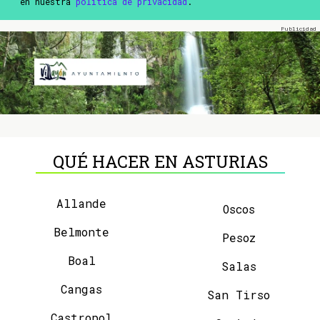
en nuestra
política de privacidad
.
QUÉ HACER EN ASTURIAS
Allande
Oscos
Belmonte
Pesoz
Boal
Salas
Cangas
San Tirso
Castropol