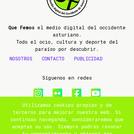
Que Femos
el medio digital del occidente
asturiano.
Todo el ocio, cultura y deporte del
paraíso por descubrir.
NOSOTROS
CONTACTO
PUBLICIDAD
Síguenos en redes
Utilizamos cookies propias y de
© 2009- 2026 Que Femos
terceros para mejorar nuestra web. Si
continúas navegando, consideraremos que
Aviso legal
aceptas su uso. Siempre podrás revocar
tu consentimiento y obtener más