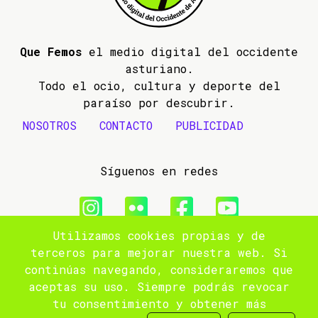
Que Femos
el medio digital del occidente
asturiano.
Todo el ocio, cultura y deporte del
paraíso por descubrir.
NOSOTROS
CONTACTO
PUBLICIDAD
Síguenos en redes
Utilizamos cookies propias y de
© 2009- 2026 Que Femos
terceros para mejorar nuestra web. Si
continúas navegando, consideraremos que
Aviso legal
aceptas su uso. Siempre podrás revocar
tu consentimiento y obtener más
Política de privacidad