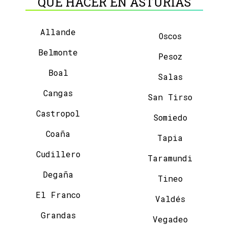
QUÉ HACER EN ASTURIAS
Allande
Oscos
Belmonte
Pesoz
Boal
Salas
Cangas
San Tirso
Castropol
Somiedo
Coaña
Tapia
Cudillero
Taramundi
Degaña
Tineo
El Franco
Valdés
Grandas
Vegadeo