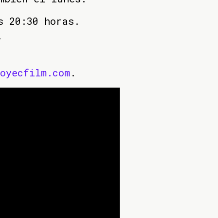
s 20:30 horas.
.
oyecfilm.com
.