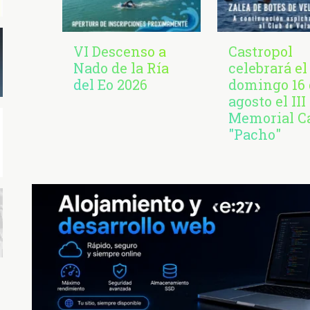
VI Descenso a
Castropol
Nado de la Ría
celebrará el
del Eo 2026
domingo 16 
agosto el III
Memorial C
"Pacho"