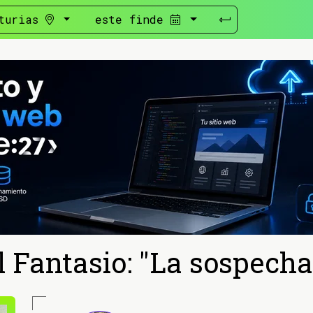
turias
este finde
l Fantasio: "La sospecha