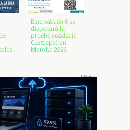
Este sábado 8 se
disputará la
de
prueba solidaria
Castropol en
arlos
Marcha 2026