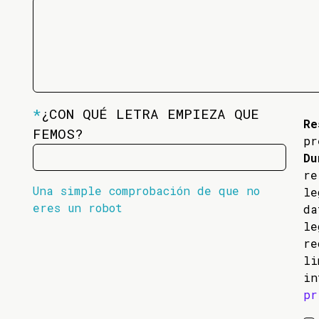
*
¿CON QUÉ LETRA EMPIEZA QUE
Re
FEMOS?
pr
Du
re
Una simple comprobación de que no
l
eres un robot
da
l
re
li
in
pr