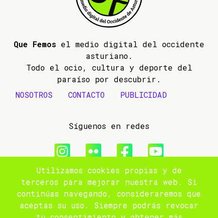
Que Femos
el medio digital del occidente
asturiano.
Todo el ocio, cultura y deporte del
paraíso por descubrir.
NOSOTROS
CONTACTO
PUBLICIDAD
Síguenos en redes
Utilizamos cookies propias y de
© 2009- 2026 Que Femos
terceros para mejorar nuestra web. Si
continúas navegando, consideraremos que
Aviso legal
aceptas su uso. Siempre podrás revocar
tu consentimiento y obtener más