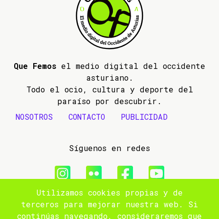
Que Femos
el medio digital del occidente
asturiano.
Todo el ocio, cultura y deporte del
paraíso por descubrir.
NOSOTROS
CONTACTO
PUBLICIDAD
Síguenos en redes
Utilizamos cookies propias y de
© 2009- 2026 Que Femos
terceros para mejorar nuestra web. Si
continúas navegando, consideraremos que