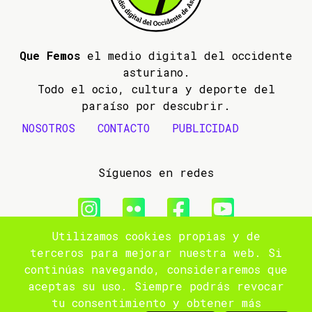
Que Femos
el medio digital del occidente
asturiano.
Todo el ocio, cultura y deporte del
paraíso por descubrir.
NOSOTROS
CONTACTO
PUBLICIDAD
Síguenos en redes
Utilizamos cookies propias y de
© 2009- 2026 Que Femos
terceros para mejorar nuestra web. Si
continúas navegando, consideraremos que
Aviso legal
aceptas su uso. Siempre podrás revocar
tu consentimiento y obtener más
Política de privacidad