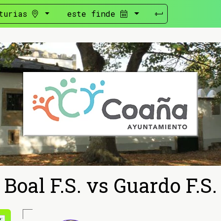
turias
este finde
Boal F.S. vs Guardo F.S.