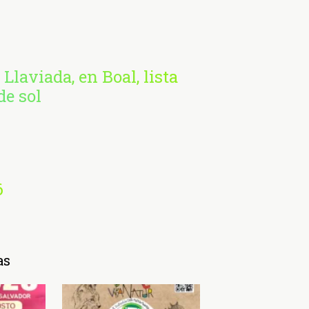
 Llaviada, en Boal, lista
de sol
6
as