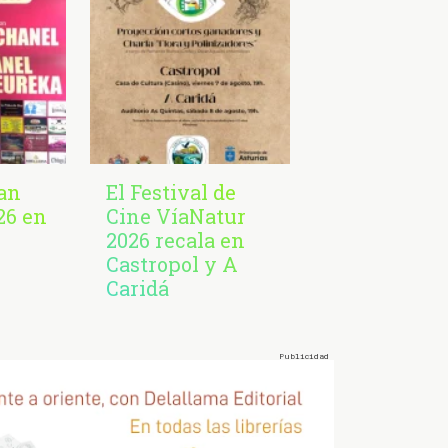
San
El Festival de
26 en
Cine VíaNatur
2026 recala en
Castropol y A
Caridá