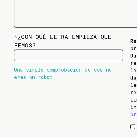
*
¿CON QUÉ LETRA EMPIEZA QUE
Re
FEMOS?
pr
Du
re
Una simple comprobación de que no
l
eres un robot
da
l
re
li
in
pr