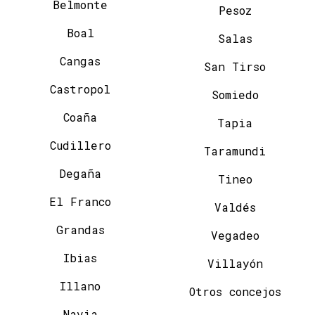
Belmonte
Pesoz
Boal
Salas
Cangas
San Tirso
Castropol
Somiedo
Coaña
Tapia
Cudillero
Taramundi
Degaña
Tineo
El Franco
Valdés
Grandas
Vegadeo
Ibias
Villayón
Illano
Otros concejos
Navia