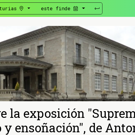
turias
este finde
e la exposición "Suprema
 y ensoñación", de Anto