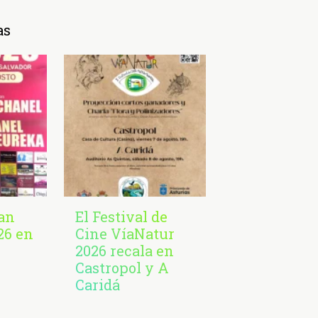
as
San
El Festival de
26 en
Cine VíaNatur
2026 recala en
Castropol y A
Caridá